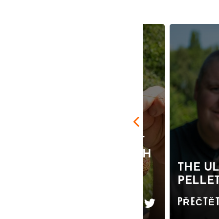
THE PELLET MIX THAT
WILL HELP YOU CATCH
MORE FISH!
THE U
(ESPECIALLY CARP)
PELLET
PŘEČTĚTE SI VÍCE
PŘEČTĚT