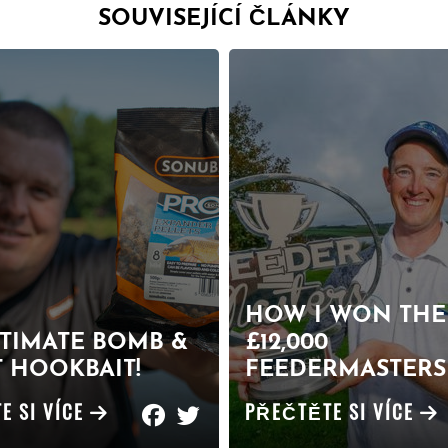
SOUVISEJÍCÍ ČLÁNKY
HOW I WON THE
LTIMATE BOMB &
£12,000
 HOOKBAIT!
FEEDERMASTERS 
E SI VÍCE
PŘEČTĚTE SI VÍCE